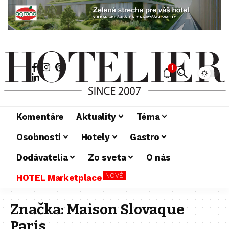
1
Komentáre
Aktuality
Téma
Osobnosti
Hotely
Gastro
Dodávatelia
Zo sveta
O nás
NOVÉ
HOTEL Marketplace
Značka:
Maison Slovaque
Paris