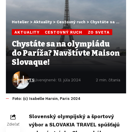
Hotelier
>
Aktuality
>
Cestovný ruch
>
Chystáte sa na olympiádu do Paríža? Navštívte Maison Slovaque!
AKTUALITY
CESTOVNÝ RUCH
ZO SVETA
Chystáte sa na olympiádu
do Paríža? Navštívte Maison
Slovaque!
TS
Uverejnené: 13. júla 2024
2 min. čítania
Foto: (c) Isabelle Harsin, Paris 2024
Slovenský olympijský a športový
výbor a SLOVAKIA TRAVEL spúšťajú
Zdieľať