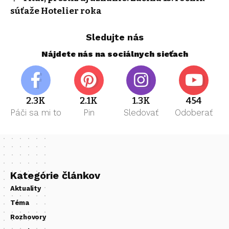
súťaže Hotelier roka
Sledujte nás
Nájdete nás na sociálnych sieťach
2.3K
2.1K
1.3K
454
Páči sa mi to
Pin
Sledovať
Odoberať
Kategórie článkov
Aktuality
Téma
Rozhovory