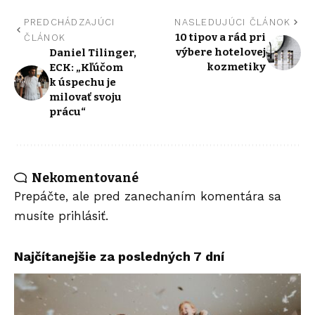
PREDCHÁDZAJÚCI
NASLEDUJÚCI ČLÁNOK
10 tipov a rád pri
ČLÁNOK
výbere hotelovej
Daniel Tilinger,
kozmetiky
ECK: „Kľúčom
k úspechu je
milovať svoju
prácu“
Nekomentované
Prepáčte, ale pred zanechaním komentára sa
musíte
prihlásiť
.
Najčítanejšie za posledných 7 dní