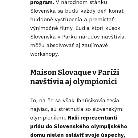
program.
V národnom stánku
Slovenska sa budú každý deň konať
hudobné vystúpenia a premietať
výnimočné filmy. Ľudia ktorí kúsok
Slovenska v Parku národov navštívia,
môžu absolvovať aj zaujímavé
workshopy
.
Maison Slovaque v Paríži
navštívia aj olympionici
To, na čo sa však fanúšikovia tešia
najviac, sú stretnutia so slovenskými
olympionikmi.
Naši reprezentanti
prídu do Slovenského olympijského
domu nielen osláviť svoje úspechy,