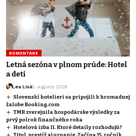
KOMENTÁRE
Letná sezóna v plnom prúde: Hotel
a deti
Lea Lisá
5. augusta 2026
Slovenskí hotelieri sa pripojili k hromadnej
žalobe Booking.com
TMR zverejnila hospodárske výsledky za
prvý polrok finančného roka
Hotelová izba II. Ktoré detaily rozhodujú?
Titul, prestíž aj uznanie. Začína 15. ročník