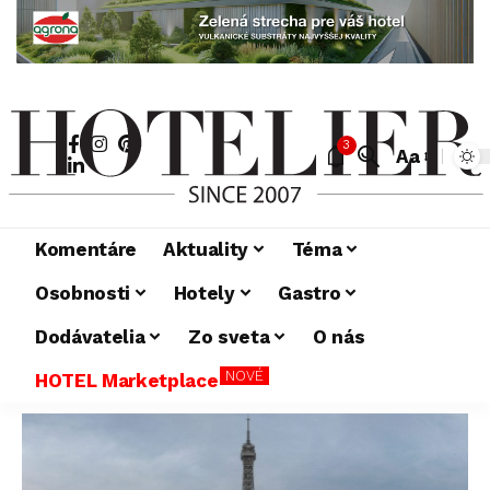
3
Aa
Komentáre
Aktuality
Téma
Osobnosti
Hotely
Gastro
Dodávatelia
Zo sveta
O nás
NOVÉ
HOTEL Marketplace