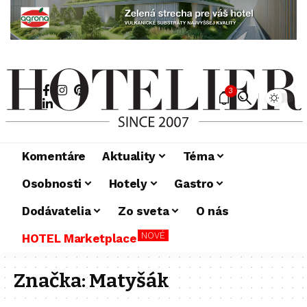
3
Komentáre
Aktuality
Téma
Osobnosti
Hotely
Gastro
Dodávatelia
Zo sveta
O nás
NOVÉ
HOTEL Marketplace
Značka:
Matyšák