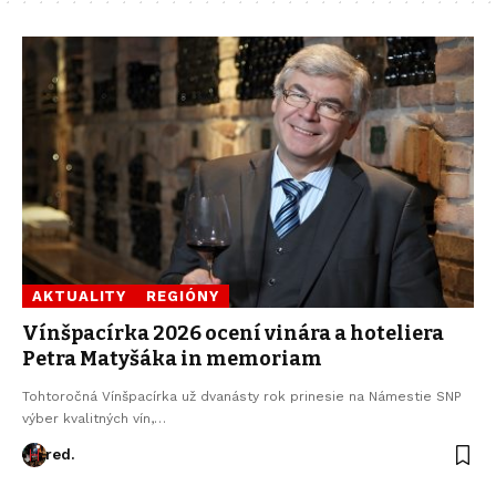
AKTUALITY
REGIÓNY
Vínšpacírka 2026 ocení vinára a hoteliera
Petra Matyšáka in memoriam
Tohtoročná Vínšpacírka už dvanásty rok prinesie na Námestie SNP
výber kvalitných vín,…
red.