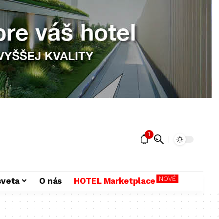
1
NOVÉ
sveta
O nás
HOTEL Marketplace