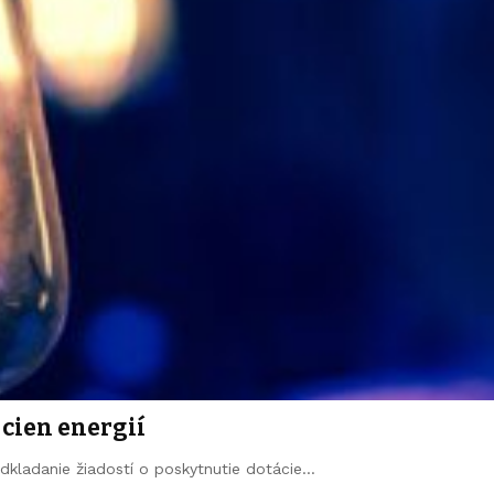
cien energií
edkladanie žiadostí o poskytnutie dotácie…