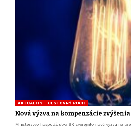
AKTUALITY
CESTOVNÝ RUCH
Nová výzva na kompenzácie zvýšenia 
Ministerstvo hospodárstva SR zverejnilo novú výzvu na pr