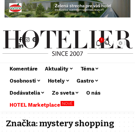
1
Komentáre
Aktuality
Téma
Osobnosti
Hotely
Gastro
Dodávatelia
Zo sveta
O nás
NOVÉ
HOTEL Marketplace
Značka:
mystery shopping