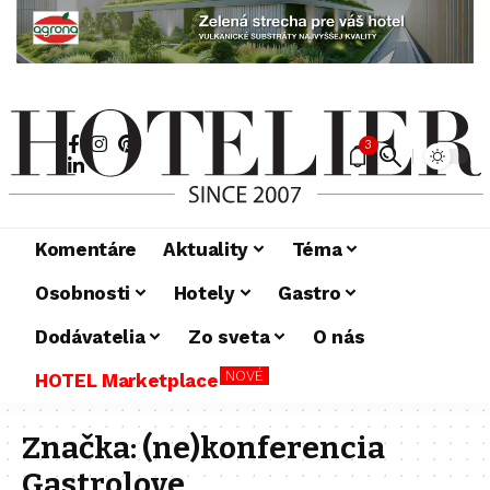
3
Komentáre
Aktuality
Téma
Osobnosti
Hotely
Gastro
Dodávatelia
Zo sveta
O nás
NOVÉ
HOTEL Marketplace
Značka:
(ne)konferencia
Gastrolove