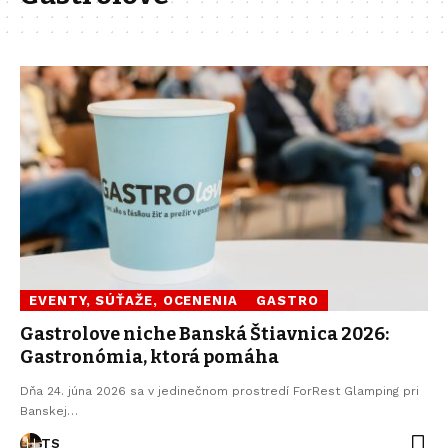
EVENTY, SÚŤAŽE, OCENENIA
GASTRO
Gastrolove niche Banská Štiavnica 2026:
Gastronómia, ktorá pomáha
Dňa 24. júna 2026 sa v jedinečnom prostredí ForRest Glamping pri
Banskej…
TS