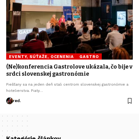
EVENTY, SÚŤAŽE, OCENENIA
GASTRO
(Ne)konferencia Gastrolove ukázala, čo bije v
srdci slovenskej gastronómie
Piešťany sa na jeden deň stali centrom slovenskej gastronómie a
hotelierstva. Piaty…
red.
Kategórie článkov