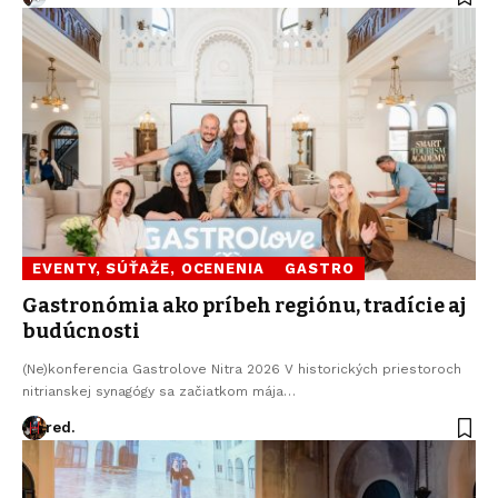
EVENTY, SÚŤAŽE, OCENENIA
GASTRO
Gastronómia ako príbeh regiónu, tradície aj
budúcnosti
(Ne)konferencia Gastrolove Nitra 2026 V historických priestoroch
nitrianskej synagógy sa začiatkom mája…
red.