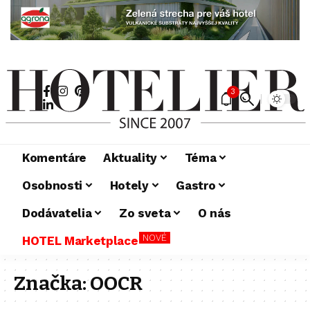
3
Komentáre
Aktuality
Téma
Osobnosti
Hotely
Gastro
Dodávatelia
Zo sveta
O nás
NOVÉ
HOTEL Marketplace
Značka:
OOCR