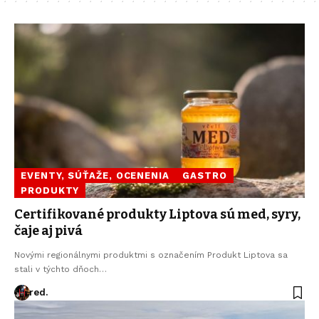
EVENTY, SÚŤAŽE, OCENENIA
GASTRO
PRODUKTY
Certifikované produkty Liptova sú med, syry,
čaje aj pivá
Novými regionálnymi produktmi s označením Produkt Liptova sa
stali v týchto dňoch…
red.