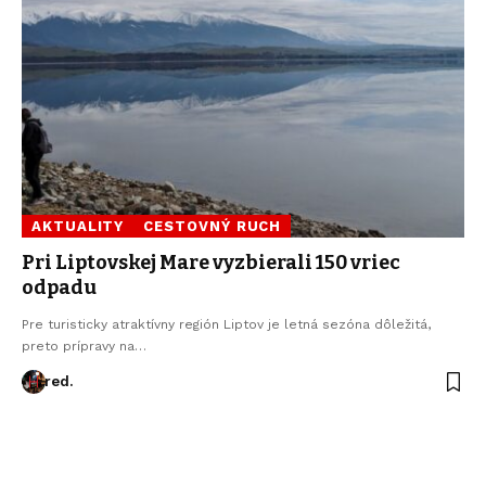
AKTUALITY
CESTOVNÝ RUCH
Pri Liptovskej Mare vyzbierali 150 vriec
odpadu
Pre turisticky atraktívny región Liptov je letná sezóna dôležitá,
preto prípravy na…
red.