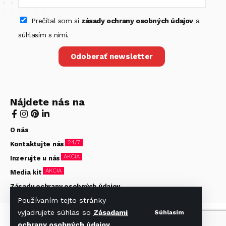
Prečítal som si
zásady ochrany osobných údajov
a
súhlasím s nimi.
Odoberať newsletter
Nájdete nás na
O nás
24/7
Kontaktujte nás
AKCIA
Inzerujte u nás
AKCIA
Media kit
Zásady ochrany osobných údajov
Používaním tejto stránky
vyjadrujete súhlas so
Zásadami
Súhlasím
© Hotelier 2020-2026. Všetky práva vyhradené. Stránky
ochrany osobných údajov
.