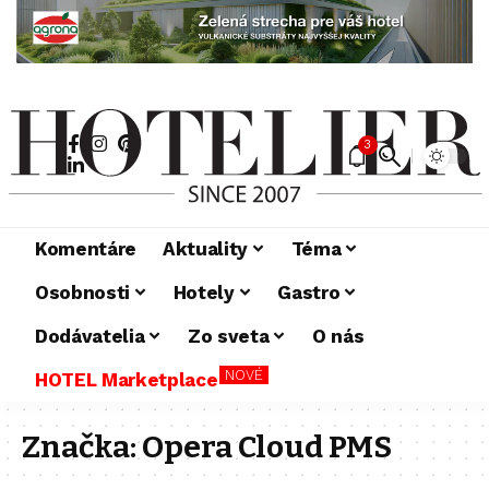
3
Komentáre
Aktuality
Téma
Osobnosti
Hotely
Gastro
Dodávatelia
Zo sveta
O nás
NOVÉ
HOTEL Marketplace
Značka:
Opera Cloud PMS