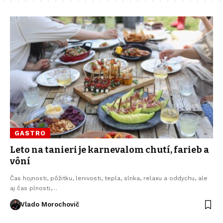
GASTRO
Leto na tanieri je karnevalom chutí, farieb a
vôní
Čas hojnosti, pôžitku, lenivosti, tepla, slnka, relaxu a oddychu, ale
aj čas plnosti,…
Vlado Morochovič