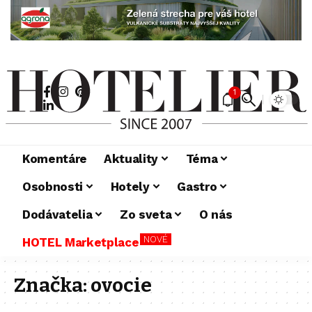
1
Komentáre
Aktuality
Téma
Osobnosti
Hotely
Gastro
Dodávatelia
Zo sveta
O nás
NOVÉ
HOTEL Marketplace
Značka:
ovocie