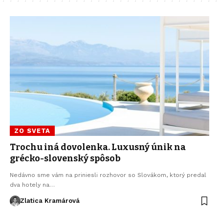
ZO SVETA
Trochu iná dovolenka. Luxusný únik na
grécko-slovenský spôsob
Nedávno sme vám na priniesli rozhovor so Slovákom, ktorý predal
dva hotely na…
Zlatica Kramárová