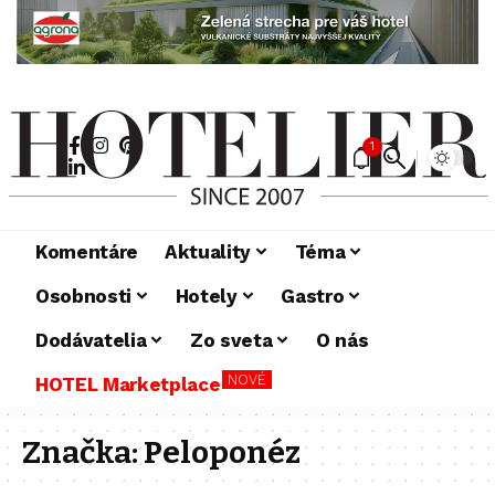
1
Komentáre
Aktuality
Téma
Osobnosti
Hotely
Gastro
Dodávatelia
Zo sveta
O nás
NOVÉ
HOTEL Marketplace
Značka:
Peloponéz