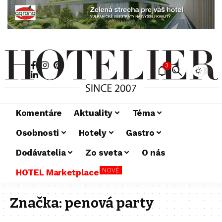
3
Komentáre
Aktuality
Téma
Osobnosti
Hotely
Gastro
Dodávatelia
Zo sveta
O nás
NOVÉ
HOTEL Marketplace
Značka:
penová party