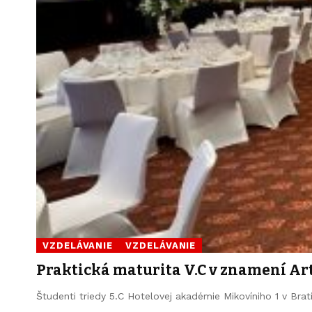
VZDELÁVANIE
VZDELÁVANIE
Praktická maturita V.C v znamení Art
Študenti triedy 5.C Hotelovej akadémie Mikovíniho 1 v Brat