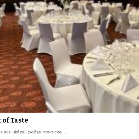
 of Taste
islave ukázali počas praktickej…