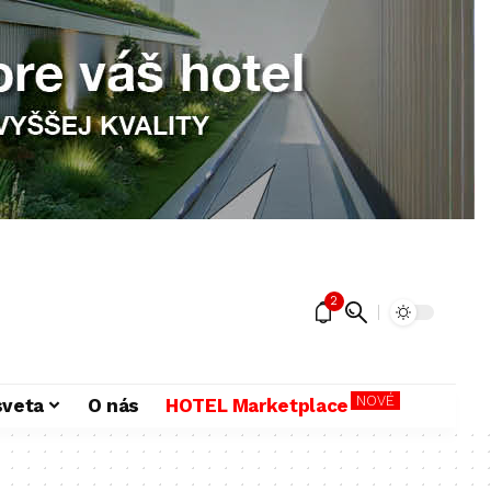
2
NOVÉ
sveta
O nás
HOTEL Marketplace