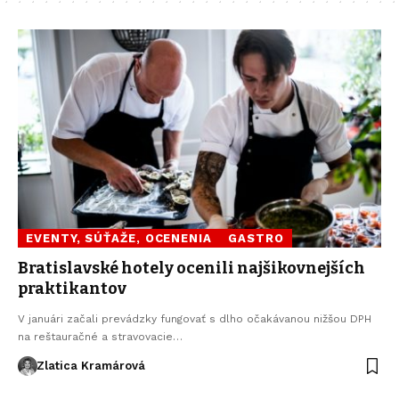
EVENTY, SÚŤAŽE, OCENENIA
GASTRO
Bratislavské hotely ocenili najšikovnejších
praktikantov
V januári začali prevádzky fungovať s dlho očakávanou nižšou DPH
na reštauračné a stravovacie…
Zlatica Kramárová