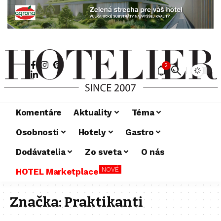
2
Komentáre
Aktuality
Téma
Osobnosti
Hotely
Gastro
Dodávatelia
Zo sveta
O nás
NOVÉ
HOTEL Marketplace
Značka:
Praktikanti