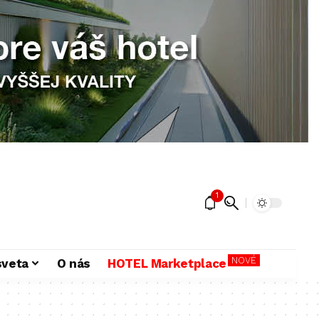
1
NOVÉ
sveta
O nás
HOTEL Marketplace