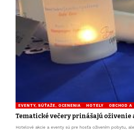
EVENTY, SÚŤAŽE, OCENENIA
HOTELY
OBCHOD A
Tematické večery prinášajú oživenie 
Hotelové akcie a eventy sú pre hosťa oživením pobytu, al