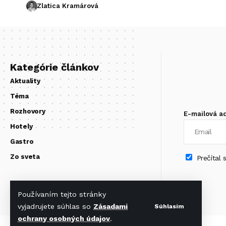
Zlatica Kramárová
Kategórie článkov
Aktuality
Téma
Rozhovory
E-mailová a
Hotely
Gastro
Zo sveta
Prečítal
Používaním tejto stránky
vyjadrujete súhlas so
Zásadami
Súhlasím
ochrany osobných údajov
.