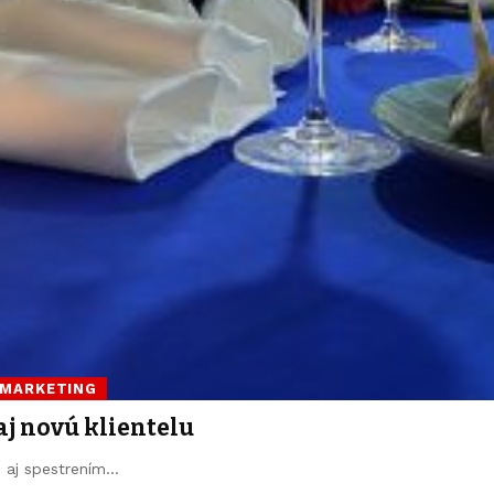
 MARKETING
aj novú klientelu
e aj spestrením…