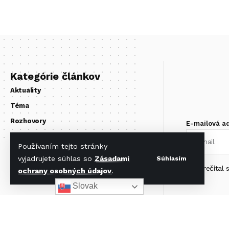
Kategórie článkov
Aktuality
Téma
Rozhovory
E-mailová a
Hotely
Používaním tejto stránky
Gastro
vyjadrujete súhlas so
Zásadami
Súhlasím
Zo sveta
Prečítal
ochrany osobných údajov
.
Slovak