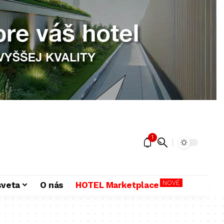
1
NOVÉ
sveta
O nás
HOTEL Marketplace