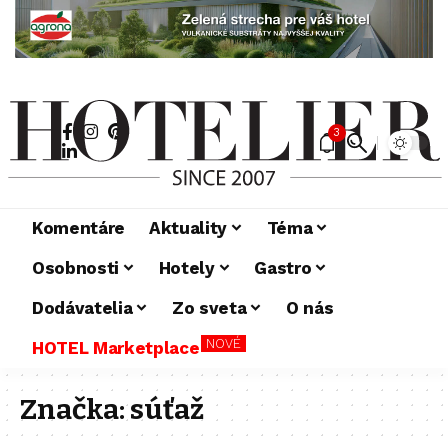
3
Komentáre
Aktuality
Téma
Osobnosti
Hotely
Gastro
Dodávatelia
Zo sveta
O nás
NOVÉ
HOTEL Marketplace
Značka:
súťaž