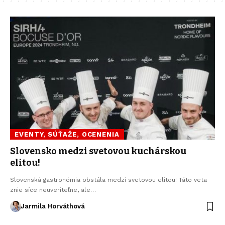
EVENTY, SÚŤAŽE, OCENENIA
Slovensko medzi svetovou kuchárskou
elitou!
Slovenská gastronómia obstála medzi svetovou elitou! Táto veta
znie síce neuveriteľne, ale…
Jarmila Horváthová