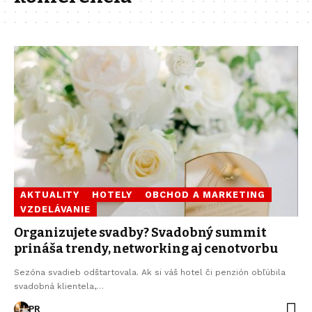
AKTUALITY
HOTELY
OBCHOD A MARKETING
VZDELÁVANIE
Organizujete svadby? Svadobný summit
prináša trendy, networking aj cenotvorbu
Sezóna svadieb odštartovala. Ak si váš hotel či penzión obľúbila
svadobná klientela,…
PR