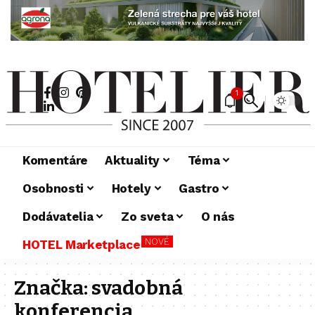
1
Komentáre
Aktuality
Téma
Osobnosti
Hotely
Gastro
Dodávatelia
Zo sveta
O nás
NOVÉ
HOTEL Marketplace
Značka:
svadobná
konferencia