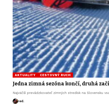
AKTUALITY
CESTOVNÝ RUCH
Jedna zimná sezóna končí, druhá zač
Najväčší prevádzkovateľ zimných stredísk na Slovensku vs
red.