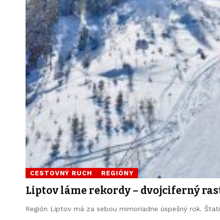
CESTOVNÝ RUCH
REGIÓNY
Liptov láme rekordy – dvojciferný ra
Región Liptov má za sebou mimoriadne úspešný rok. Štati