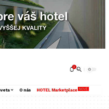
2
NOVÉ
sveta
O nás
HOTEL Marketplace