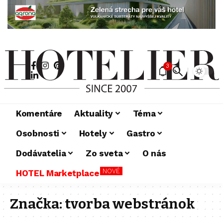
3
Komentáre
Aktuality
Téma
Osobnosti
Hotely
Gastro
Dodávatelia
Zo sveta
O nás
NOVÉ
HOTEL Marketplace
Značka:
tvorba webstránok