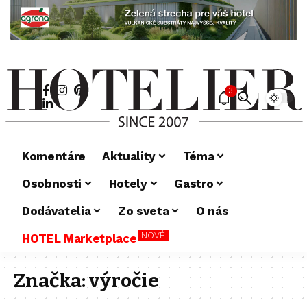
3
Komentáre
Aktuality
Téma
Osobnosti
Hotely
Gastro
Dodávatelia
Zo sveta
O nás
NOVÉ
HOTEL Marketplace
Značka:
výročie