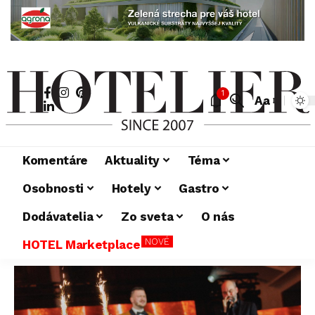
1
Aa
Komentáre
Aktuality
Téma
Osobnosti
Hotely
Gastro
Dodávatelia
Zo sveta
O nás
NOVÉ
HOTEL Marketplace