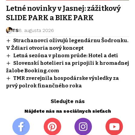
Letné novinky v Jasnej: zážitkový
SLIDE PARK a BIKE PARK
TS
8. augusta 2026
Strachanovci oživujú legendárnu Šodronku.
V Ždiari otvoria nový koncept
Letná sezóna v plnom prúde: Hotel a deti
Slovenskí hotelieri sa pripojili k hromadnej
žalobe Booking.com
TMR zverejnila hospodárske výsledky za
prvý polrok finančného roka
Sledujte nás
Nájdete nás na sociálnych sieťach