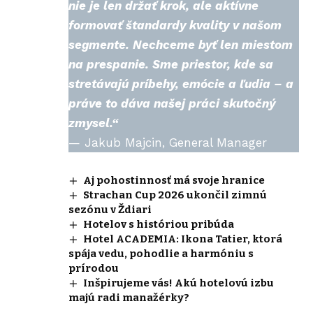
nie je len držať krok, ale aktívne
formovať štandardy kvality v našom
segmente. Nechceme byť len miestom
na prespanie. Sme priestor, kde sa
stretávajú príbehy, emócie a ľudia – a
práve to dáva našej práci skutočný
zmysel.“
—
Jakub Majcin
, General Manager
Aj pohostinnosť má svoje hranice
Strachan Cup 2026 ukončil zimnú
sezónu v Ždiari
Hotelov s históriou pribúda
Hotel ACADEMIA: Ikona Tatier, ktorá
spája vedu, pohodlie a harmóniu s
prírodou
Inšpirujeme vás! Akú hotelovú izbu
majú radi manažérky?