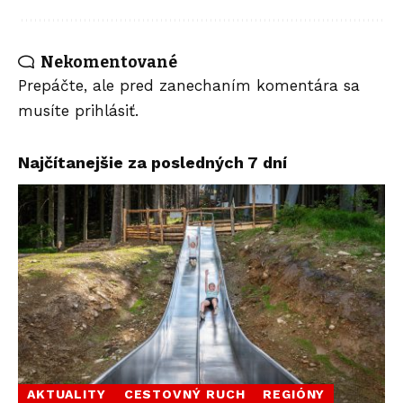
Nekomentované
Prepáčte, ale pred zanechaním komentára sa
musíte
prihlásiť
.
Najčítanejšie za posledných 7 dní
AKTUALITY
CESTOVNÝ RUCH
REGIÓNY