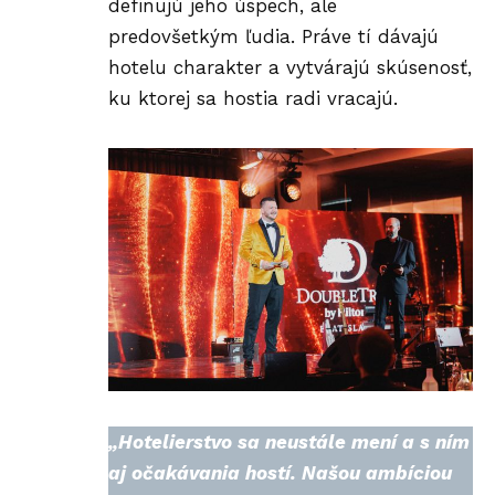
definujú jeho úspech, ale
predovšetkým ľudia. Práve tí dávajú
hotelu charakter a vytvárajú skúsenosť,
ku ktorej sa hostia radi vracajú.
„Hotelierstvo sa neustále mení a s ním
aj očakávania hostí. Našou ambíciou