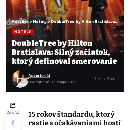
Hotelier
>
Hotely
>
DoubleTree by Hilton Bratislava: Silný začiatok, ktorý definoval smerovanie
HOTELY
DoubleTree by Hilton
Bratislava: Silný začiatok,
ktorý definoval smerovanie
Advertoriál
7 min. čítania
Uverejnené: 12. mája 2026
15 rokov štandardu, ktorý
Zdieľať
rastie s očakávaniami hostí