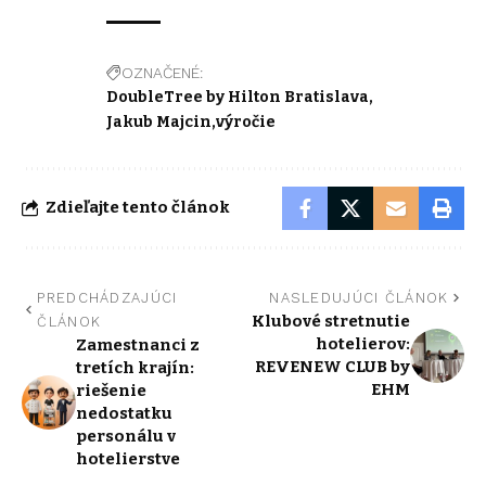
OZNAČENÉ:
DoubleTree by Hilton Bratislava
Jakub Majcin
výročie
Zdieľajte tento článok
PREDCHÁDZAJÚCI
NASLEDUJÚCI ČLÁNOK
Klubové stretnutie
ČLÁNOK
hotelierov:
Zamestnanci z
REVENEW CLUB by
tretích krajín:
EHM
riešenie
nedostatku
personálu v
hotelierstve