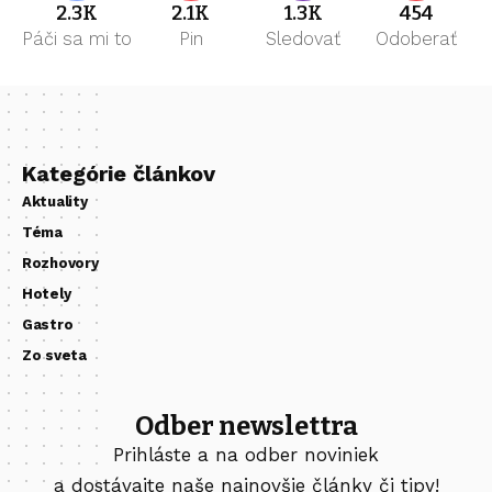
2.3K
2.1K
1.3K
454
Páči sa mi to
Pin
Sledovať
Odoberať
Kategórie článkov
Aktuality
Téma
Rozhovory
Hotely
Gastro
Zo sveta
Odber newslettra
Prihláste a na odber noviniek
a dostávajte naše najnovšie články či tipy!