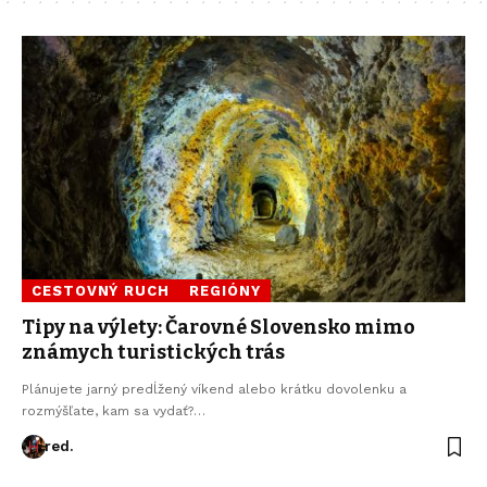
CESTOVNÝ RUCH
REGIÓNY
Tipy na výlety: Čarovné Slovensko mimo
známych turistických trás
Plánujete jarný predĺžený víkend alebo krátku dovolenku a
rozmýšľate, kam sa vydať?…
red.