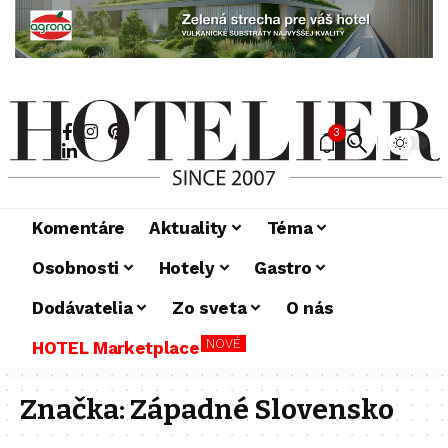
3
Komentáre
Aktuality
Téma
Osobnosti
Hotely
Gastro
Dodávatelia
Zo sveta
O nás
NOVÉ
HOTEL Marketplace
Značka:
Západné Slovensko