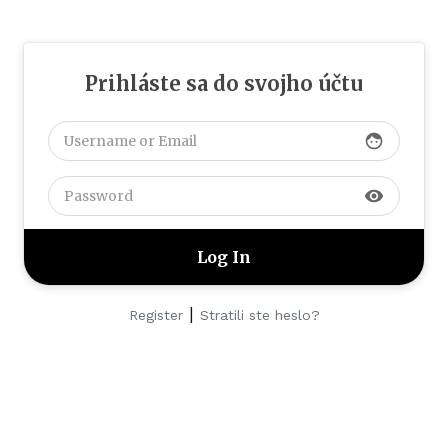
Prihláste sa do svojho účtu
face
visibility
|
Register
Stratili ste heslo?