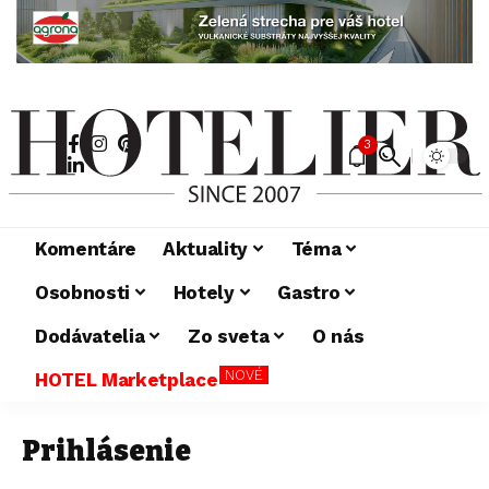
3
Komentáre
Aktuality
Téma
Osobnosti
Hotely
Gastro
Dodávatelia
Zo sveta
O nás
NOVÉ
HOTEL Marketplace
Prihlásenie