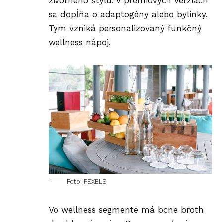
životného štýlu. V prémiových verziách
sa dopĺňa o adaptogény alebo bylinky.
Tým vzniká personalizovaný funkčný
wellness nápoj.
Foto: PEXELS
Vo wellness segmente má bone broth