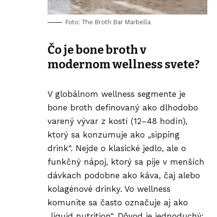
Foto: The Broth Bar Marbella
Čo je bone broth v
modernom wellness svete?
V globálnom
wellness
segmente je
bone broth definovaný ako dlhodobo
varený vývar z kostí (12–48 hodín),
ktorý sa konzumuje ako „sipping
drink“. Nejde o klasické jedlo, ale o
funkčný nápoj, ktorý sa pije v menších
dávkach podobne ako káva, čaj alebo
kolagénové drinky. Vo wellness
komunite sa často označuje aj ako
„liquid nutrition“. Dôvod je jednoduchý: