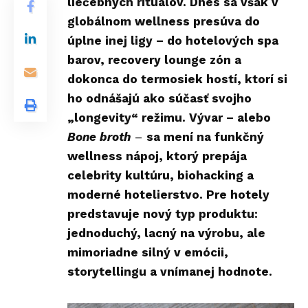
liečebných rituálov. Dnes sa však v
globálnom wellness presúva do
úplne inej ligy – do hotelových spa
barov, recovery lounge zón a
dokonca do termosiek hostí, ktorí si
ho odnášajú ako súčasť svojho
„longevity“ režimu. Vývar – alebo
Bone broth
–
sa mení na funkčný
wellness nápoj, ktorý prepája
celebrity kultúru, biohacking a
moderné hotelierstvo. Pre hotely
predstavuje nový typ produktu:
jednoduchý, lacný na výrobu, ale
mimoriadne silný v emócii,
storytellingu a vnímanej hodnote.