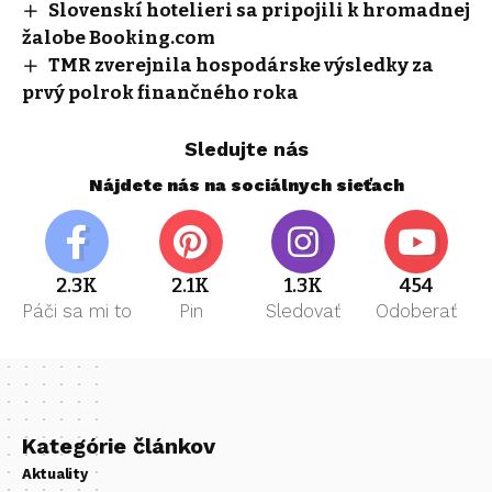
Slovenskí hotelieri sa pripojili k hromadnej
žalobe Booking.com
TMR zverejnila hospodárske výsledky za
prvý polrok finančného roka
Sledujte nás
Nájdete nás na sociálnych sieťach
2.3K
2.1K
1.3K
454
Páči sa mi to
Pin
Sledovať
Odoberať
Kategórie článkov
Aktuality