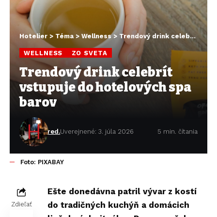
Hotelier
>
Téma
>
Wellness
>
Trendový drink celebrít vstupuje do hotelových spa barov
WELLNESS
ZO SVETA
Trendový drink celebrít
vstupuje do hotelových spa
barov
red.
Uverejnené: 3. júla 2026
5 min. čítania
Foto: PIXABAY
Ešte donedávna patril vývar z kostí
do tradičných kuchýň a domácich
Zdieľať