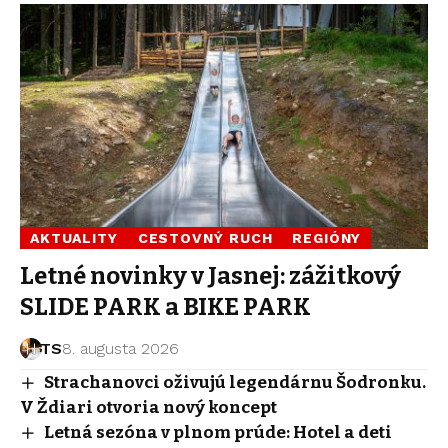
AKTUALITY
CESTOVNÝ RUCH
REGIÓNY
Letné novinky v Jasnej: zážitkový
SLIDE PARK a BIKE PARK
TS
8. augusta 2026
Strachanovci oživujú legendárnu Šodronku.
V Ždiari otvoria nový koncept
Letná sezóna v plnom prúde: Hotel a deti