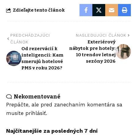
Zdieľajte tento článok
PREDCHÁDZAJÚCI
NASLEDUJÚCI ČLÁNOK
Exteriérový
ČLÁNOK
nábytok pre hotely:
Od rezervácií k
10 trendov letnej
inteligencii: Kam
sezóny 2026
smerujú hotelové
PMS v roku 2026?
Nekomentované
Prepáčte, ale pred zanechaním komentára sa
musíte
prihlásiť
.
Najčítanejšie za posledných 7 dní