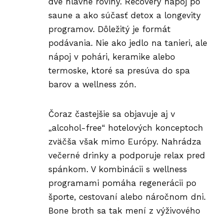
dve hlavné roviny. Recovery nápoj po
saune a ako súčasť detox a longevity
programov. Dôležitý je formát
podávania. Nie ako jedlo na tanieri, ale
nápoj v pohári, keramike alebo
termoske, ktoré sa presúva do spa
barov a wellness zón.
Čoraz častejšie sa objavuje aj v
„alcohol-free“ hotelových konceptoch
zväčša však mimo Európy. Nahrádza
večerné drinky a podporuje relax pred
spánkom. V kombinácii s wellness
programami pomáha regenerácii po
športe, cestovaní alebo náročnom dni.
Bone broth sa tak mení z výživového