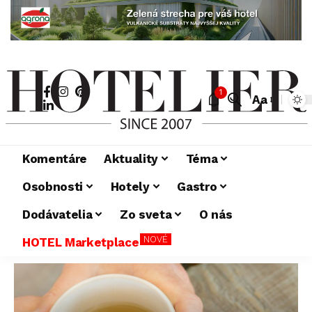
1
Aa
Komentáre
Aktuality
Téma
Osobnosti
Hotely
Gastro
Dodávatelia
Zo sveta
O nás
NOVÉ
HOTEL Marketplace