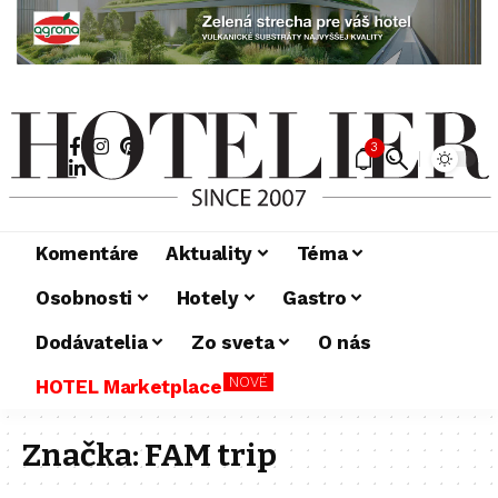
3
Komentáre
Aktuality
Téma
Osobnosti
Hotely
Gastro
Dodávatelia
Zo sveta
O nás
NOVÉ
HOTEL Marketplace
Značka:
FAM trip