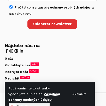
Prečítal som si
zásady ochrany osobných údajov
a
súhlasím s nimi.
Odoberať newsletter
Nájdete nás na
O nás
24/7
Kontaktujte nás
AKCIA
Inzerujte u nás
AKCIA
Media kit
Zásady ochrany osobných údajov
Používaním tejto stránky
vyjadrujete súhlas so
Zásadami
Súhlasím
© Hotelier 2020-2026. Všetky práva vyhradené. Stránky
ochrany osobných údajov
.
vytvorené firmou
beVisible s.r.o.