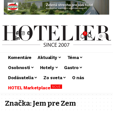
3
Komentáre
Aktuality
Téma
Osobnosti
Hotely
Gastro
Dodávatelia
Zo sveta
O nás
NOVÉ
HOTEL Marketplace
Značka:
Jem pre Zem