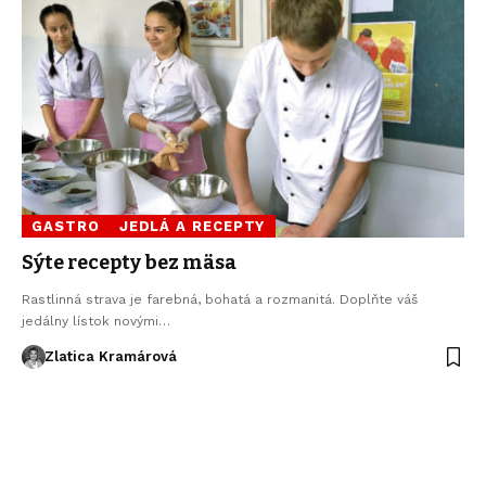
GASTRO
JEDLÁ A RECEPTY
Sýte recepty bez mäsa
Rastlinná strava je farebná, bohatá a rozmanitá. Doplňte váš
jedálny lístok novými…
Zlatica Kramárová