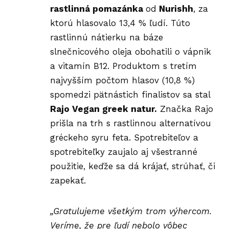
rastlinná pomazánka
od
Nurishh
, za
ktorú hlasovalo 13,4 % ľudí. Túto
rastlinnú nátierku na báze
slnečnicového oleja obohatili o vápnik
a vitamín B12. Produktom s tretím
najvyšším počtom hlasov (10,8 %)
spomedzi pätnástich finalistov sa stal
Rajo Vegan greek natur.
Značka Rajo
prišla na trh s rastlinnou alternatívou
gréckeho syru feta. Spotrebiteľov a
spotrebiteľky zaujalo aj všestranné
použitie, keďže sa dá krájať, strúhať, či
zapekať.
„Gratulujeme všetkým trom výhercom.
Veríme, že pre ľudí nebolo vôbec