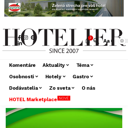
3
Aa
Komentáre
Aktuality
Téma
Osobnosti
Hotely
Gastro
Dodávatelia
Zo sveta
O nás
NOVÉ
HOTEL Marketplace