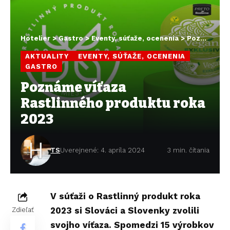
Hotelier
>
Gastro
>
Eventy, súťaže, ocenenia
>
Poznáme víťaza Rastlinného produktu roka 2023
AKTUALITY
EVENTY, SÚŤAŽE, OCENENIA
GASTRO
Poznáme víťaza
Rastlinného produktu roka
2023
TS
Uverejnené: 4. apríla 2024
3 min. čítania
V súťaži o Rastlinný produkt roka
2023 si Slováci a Slovenky zvolili
Zdieľať
svojho víťaza. Spomedzi 15 výrobkov