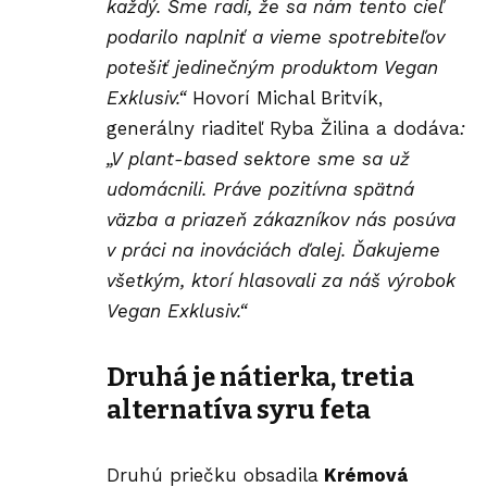
každý. Sme radi, že sa nám tento cieľ
podarilo naplniť a vieme spotrebiteľov
potešiť jedinečným produktom Vegan
Exklusiv.“
Hovorí Michal Britvík,
generálny riaditeľ Ryba Žilina a dodáva
:
„
V plant-based sektore sme sa už
udomácnili. Práve pozitívna spätná
väzba a priazeň zákazníkov nás posúva
v práci na inováciách ďalej. Ďakujeme
všetkým, ktorí hlasovali za náš výrobok
Vegan Exklusiv.“
Druhá je nátierka, tretia
alternatíva syru feta
Druhú priečku obsadila
Krémová