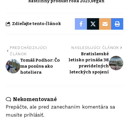
Rastlinný produkt roka 2023
vegan
Zdieľajte tento článok
PREDCHÁDZAJÚCI
NASLEDUJÚCI ČLÁNOK
Bratislavské
ČLÁNOK
letisko prináša 38
Tomáš Podhor: Čo
pravidelných
ma posúva ako
leteckých spojení
hoteliera
Nekomentované
Prepáčte, ale pred zanechaním komentára sa
musíte
prihlásiť
.