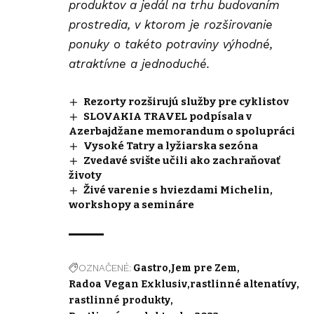
produktov a jedál na trhu budovaním
prostredia, v ktorom je rozširovanie
ponuky o takéto potraviny výhodné,
atraktívne a jednoduché.
Rezorty rozširujú služby pre cyklistov
SLOVAKIA TRAVEL podpísala v
Azerbajdžane memorandum o spolupráci
Vysoké Tatry a lyžiarska sezóna
Zvedavé svište učili ako zachraňovať
životy
Živé varenie s hviezdami Michelin,
workshopy a semináre
OZNAČENÉ:
Gastro
Jem pre Zem
Radoa Vegan Exklusiv
rastlinné altenatívy
rastlinné produkty