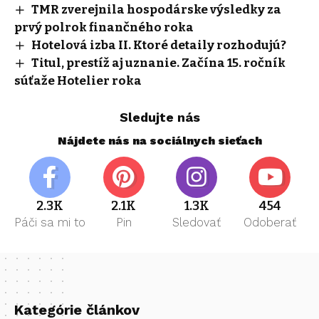
TMR zverejnila hospodárske výsledky za
prvý polrok finančného roka
Hotelová izba II. Ktoré detaily rozhodujú?
Titul, prestíž aj uznanie. Začína 15. ročník
súťaže Hotelier roka
Sledujte nás
Nájdete nás na sociálnych sieťach
2.3K
2.1K
1.3K
454
Páči sa mi to
Pin
Sledovať
Odoberať
Kategórie článkov