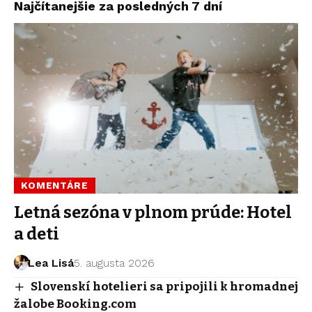
Najčítanejšie za posledných 7 dní
KOMENTÁRE
Letná sezóna v plnom prúde: Hotel
a deti
Lea Lisá
5. augusta 2026
Slovenskí hotelieri sa pripojili k hromadnej
žalobe Booking.com