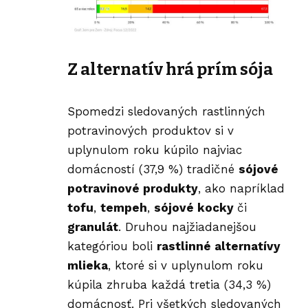
Z alternatív hrá prím sója
Spomedzi sledovaných rastlinných
potravinových produktov si v
uplynulom roku kúpilo najviac
domácností (37,9 %) tradičné
sójové
potravinové produkty
, ako napríklad
tofu
,
tempeh
,
sójové kocky
či
granulát
. Druhou najžiadanejšou
kategóriou boli
rastlinné alternatívy
mlieka
, ktoré si v uplynulom roku
kúpila zhruba každá tretia (34,3 %)
domácnosť. Pri všetkých sledovaných