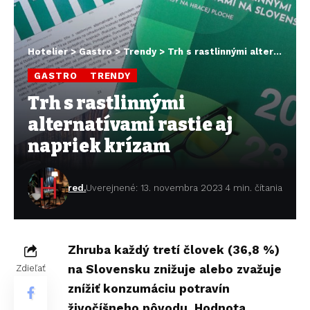
Hotelier
>
Gastro
>
Trendy
>
Trh s rastlinnými alternatívami rastie aj napriek krízam
GASTRO
TRENDY
Trh s rastlinnými
alternatívami rastie aj
napriek krízam
red.
Uverejnené: 13. novembra 2023
4 min. čítania
Zhruba každý tretí človek (36,8 %)
na Slovensku znižuje alebo zvažuje
Zdieľať
znížiť konzumáciu potravín
živočíšneho pôvodu. Hodnota