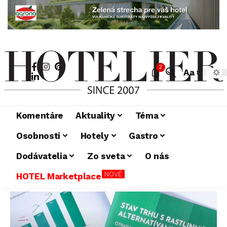
2
Aa
Komentáre
Aktuality
Téma
Osobnosti
Hotely
Gastro
Dodávatelia
Zo sveta
O nás
NOVÉ
HOTEL Marketplace