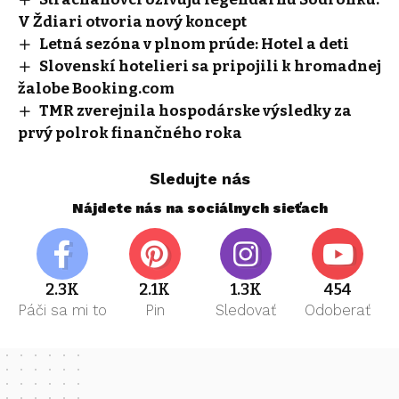
V Ždiari otvoria nový koncept
Letná sezóna v plnom prúde: Hotel a deti
Slovenskí hotelieri sa pripojili k hromadnej
žalobe Booking.com
TMR zverejnila hospodárske výsledky za
prvý polrok finančného roka
Sledujte nás
Nájdete nás na sociálnych sieťach
2.3K
2.1K
1.3K
454
Páči sa mi to
Pin
Sledovať
Odoberať