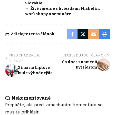
Slovakia
Živé varenie s hviezdami Michelin,
workshopy a semináre
Zdieľajte tento článok
PREDCHÁDZAJÚCI
NASLEDUJÚCI ČLÁNOK
ČLÁNOK
Čo dnes znamená
byť lídrom
Zima na Liptove
bude výhodnejšia
Nekomentované
Prepáčte, ale pred zanechaním komentára sa
musíte
prihlásiť
.