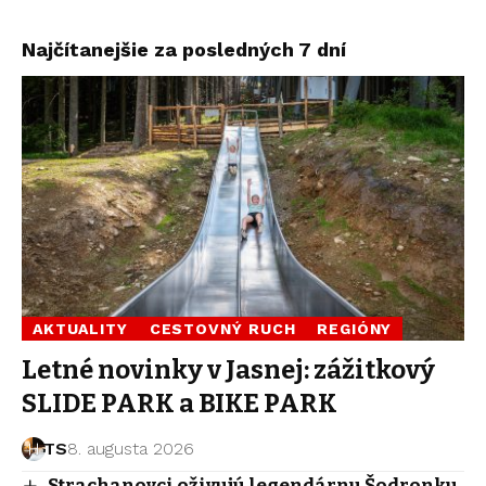
Najčítanejšie za posledných 7 dní
AKTUALITY
CESTOVNÝ RUCH
REGIÓNY
Letné novinky v Jasnej: zážitkový
SLIDE PARK a BIKE PARK
TS
8. augusta 2026
Strachanovci oživujú legendárnu Šodronku.