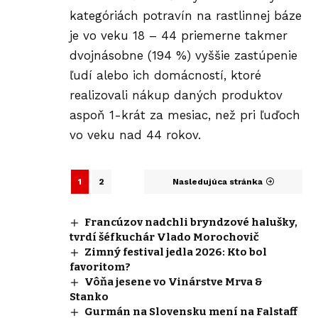
kategóriách potravín na rastlinnej báze
je vo veku 18 – 44 priemerne takmer
dvojnásobne (194 %) vyššie zastúpenie
ľudí alebo ich domácností, ktoré
realizovali nákup daných produktov
aspoň 1-krát za mesiac, než pri ľuďoch
vo veku nad 44 rokov.
1
2
Nasledujúca stránka
Francúzov nadchli bryndzové halušky,
tvrdí šéfkuchár Vlado Morochovič
Zimný festival jedla 2026: Kto bol
favoritom?
Vôňa jesene vo Vinárstve Mrva &
Stanko
Gurmán na Slovensku mení na Falstaff