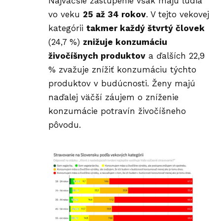
Najväčšie zastúpenie však majú ľudia
vo veku
25 až 34 rokov
. V tejto vekovej
kategórii
takmer každý štvrtý človek
(24,7 %)
znižuje konzumáciu
živočíšnych produktov
a ďalších 22,9
% zvažuje znížiť konzumáciu týchto
produktov v budúcnosti. Ženy majú
naďalej väčší záujem o zníženie
konzumácie potravín živočíšneho
pôvodu.