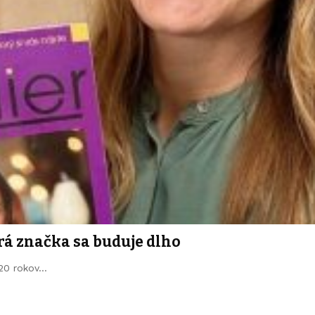
rá značka sa buduje dlho
 20 rokov…