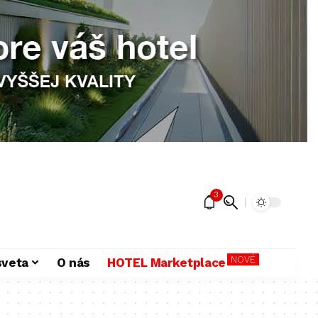
3
NOVÉ
sveta
O nás
HOTEL Marketplace