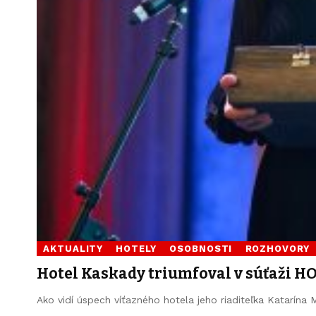
AKTUALITY
HOTELY
OSOBNOSTI
ROZHOVORY
Hotel Kaskady triumfoval v súťaži H
Ako vidí úspech víťazného hotela jeho riaditeľka Katarína 