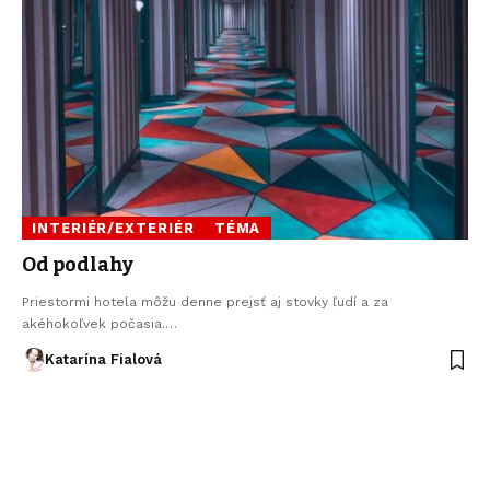
INTERIÉR/EXTERIÉR
TÉMA
Od podlahy
Priestormi hotela môžu denne prejsť aj stovky ľudí a za
akéhokoľvek počasia.…
Katarína Fialová