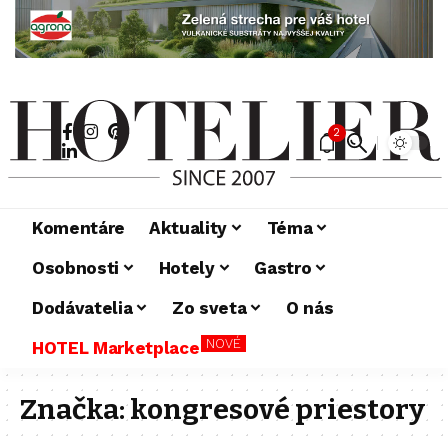
2
Komentáre
Aktuality
Téma
Osobnosti
Hotely
Gastro
Dodávatelia
Zo sveta
O nás
NOVÉ
HOTEL Marketplace
Značka:
kongresové priestory