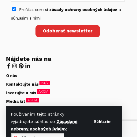
Prečítal som si
zásady ochrany osobných údajov
a
súhlasím s nimi.
Odoberať newsletter
Nájdete nás na
O nás
24/7
Kontaktujte nás
AKCIA
Inzerujte u nás
AKCIA
Media kit
Zásady ochrany osobných údajov
Používaním tejto stránky
vyjadrujete súhlas so
Zásadami
Súhlasím
© Hotelier 2020-2026. Všetky práva vyhradené. Stránky
ochrany osobných údajov
.
vytvorené firmou
beVisible s.r.o.