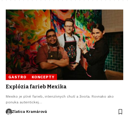
GASTRO
KONCEPTY
Explózia farieb Mexika
Mexiko je plné farieb, intenzívnych chutí a života. Rovnako ako
ponuka autentickej…
Zlatica Kramárová