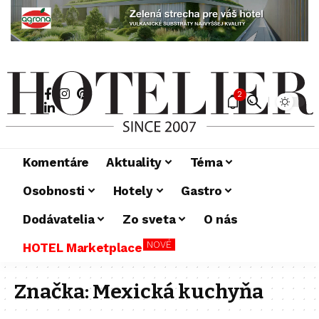
2
Komentáre
Aktuality
Téma
Osobnosti
Hotely
Gastro
Dodávatelia
Zo sveta
O nás
NOVÉ
HOTEL Marketplace
Značka:
Mexická kuchyňa