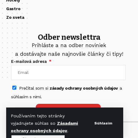
Hotely
Gastro
Zo sveta
Odber newslettra
Prihláste a na odber noviniek
a dostávajte naše najnovšie články či tipy!
E-mailová adresa
Prečítal som si
zásady ochrany osobných údajov
a
súhlasím s nimi.
Odoberať newsletter
Používaním tejto stránky
vyjadrujete súhlas so
Zásadami
Súhlasím
ochrany osobných údajov
.
Nájdete nás na