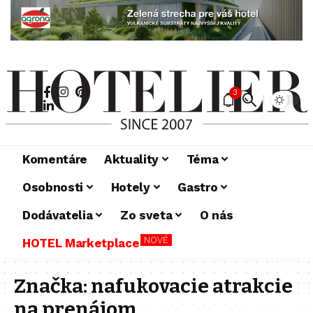
3
Komentáre
Aktuality
Téma
Osobnosti
Hotely
Gastro
Dodávatelia
Zo sveta
O nás
NOVÉ
HOTEL Marketplace
Značka:
nafukovacie atrakcie
na prenájom