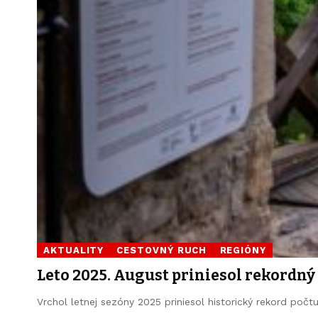
AKTUALITY
CESTOVNÝ RUCH
REGIÓNY
Leto 2025. August priniesol rekordný
Vrchol letnej sezóny 2025 priniesol historický rekord poč