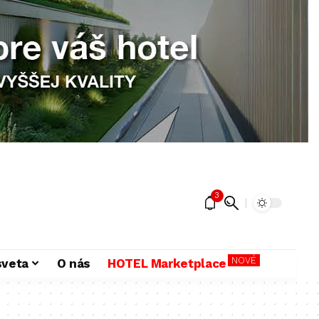
3
NOVÉ
sveta
O nás
HOTEL Marketplace