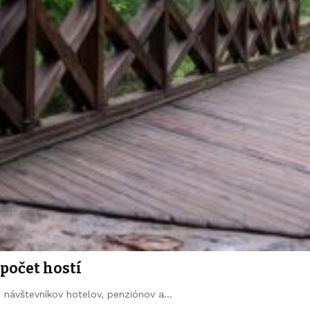
 počet hostí
tu návštevníkov hotelov, penziónov a…