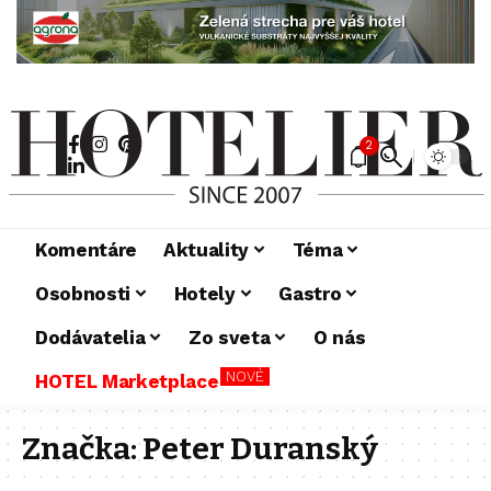
2
Komentáre
Aktuality
Téma
Osobnosti
Hotely
Gastro
Dodávatelia
Zo sveta
O nás
NOVÉ
HOTEL Marketplace
Značka:
Peter Duranský