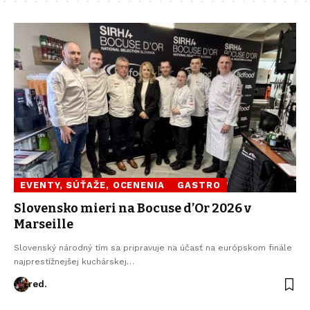
EVENTY, SÚŤAŽE, OCENENIA
GASTRO
Slovensko mieri na Bocuse d’Or 2026 v
Marseille
Slovenský národný tím sa pripravuje na účasť na európskom finále
najprestížnejšej kuchárskej…
red.