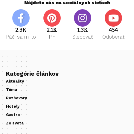
Nájdete nás na sociálnych sieťach
2.3K
2.1K
1.3K
454
Páči sa mi to
Pin
Sledovať
Odoberať
Kategórie článkov
Aktuality
Téma
Rozhovory
Hotely
Gastro
Zo sveta