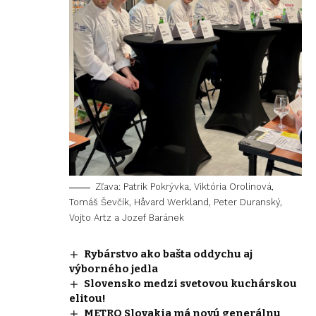
Zľava: Patrik Pokrývka, Viktória Orolinová,
Tomáš Ševčík, Håvard Werkland, Peter Duranský,
Vojto Artz a Jozef Baránek
Rybárstvo ako bašta oddychu aj
výborného jedla
Slovensko medzi svetovou kuchárskou
elitou!
METRO Slovakia má novú generálnu