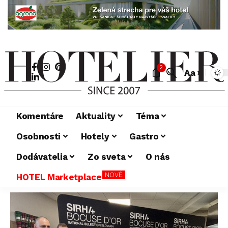
2
Aa
Komentáre
Aktuality
Téma
Osobnosti
Hotely
Gastro
Dodávatelia
Zo sveta
O nás
NOVÉ
HOTEL Marketplace