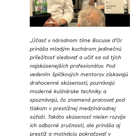
„
Účasť v národnom tíme Bocuse d’Or
prináša mladým kuchárom jedinečnú
príležitosť sledovať a učiť sa od tých
najskúsenejších profesionálov. Pod
vedením špičkových mentorov získavajú
drahocenné skúsenosti, poznávajú
moderné kulinárske techniky a
spoznávajú, čo znamená pracovať pod
tlakom v prestížnej medzinárodnej
súťaži. Takáto skúsenosť nielen rozvíja
ich odborné zručnosti, ale prináša aj
prestíž a motiváciu pokračovať v