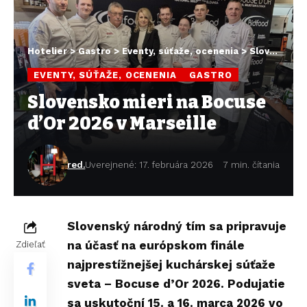
Hotelier
>
Gastro
>
Eventy, súťaže, ocenenia
>
Slovensko mieri na Bocuse d’Or 2026 v Marseille
EVENTY, SÚŤAŽE, OCENENIA
GASTRO
Slovensko mieri na Bocuse
d’Or 2026 v Marseille
red.
Uverejnené: 17. februára 2026
7 min. čítania
Slovenský národný tím sa pripravuje
na účasť na európskom finále
Zdieľať
najprestížnejšej kuchárskej súťaže
sveta – Bocuse d’Or 2026. Podujatie
sa uskutoční 15. a 16. marca 2026 vo