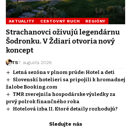
AKTUALITY
CESTOVNÝ RUCH
REGIÓNY
Strachanovci oživujú legendárnu
Šodronku. V Ždiari otvoria nový
koncept
TS
7. augusta 2026
Letná sezóna v plnom prúde: Hotel a deti
Slovenskí hotelieri sa pripojili k hromadnej
žalobe Booking.com
TMR zverejnila hospodárske výsledky za
prvý polrok finančného roka
Hotelová izba II. Ktoré detaily rozhodujú?
Sledujte nás