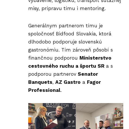
vybavenie, logistiku, transport súťažnej
misy, prípravu tímu i mentoring.
Generálnym partnerom tímu je
spoločnosť
Bidfood Slovakia
, ktorá
dlhodobo podporuje slovenskú
gastronómiu. Tím zároveň pôsobí s
finančnou podporou
Ministerstvo
cestovného ruchu a športu SR
a s
podporou partnerov
Senator
Banquets
,
AZ Gastro
a
Fagor
Professional
.