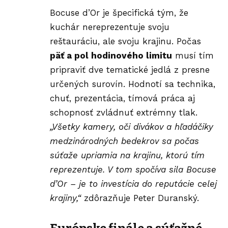
Bocuse d’Or je špecifická tým, že
kuchár nereprezentuje svoju
reštauráciu, ale svoju krajinu. Počas
päť a pol hodinového limitu
musí tím
pripraviť dve tematické jedlá z presne
určených surovín. Hodnotí sa technika,
chuť, prezentácia, tímová práca aj
schopnosť zvládnuť extrémny tlak.
„Všetky kamery, oči divákov a hľadáčiky
medzinárodných bedekrov sa počas
súťaže upriamia na krajinu, ktorú tím
reprezentuje. V tom spočíva sila Bocuse
d’Or – je to investícia do reputácie celej
krajiny,“
zdôrazňuje Peter Duranský.