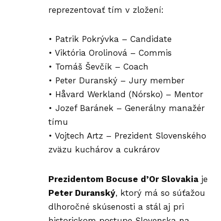
reprezentovať
tím
v zložení:
• Patrik Pokrývka – Candidate
• Viktória Orolinová – Commis
• Tomáš Ševčík – Coach
• Peter Duranský – Jury member
• Håvard Werkland (Nórsko) – Mentor
• Jozef Baránek – Generálny manažér
tímu
• Vojtech Artz – Prezident Slovenského
zväzu kuchárov a cukrárov
Prezidentom Bocuse d’Or Slovakia
je
Peter Duranský
, ktorý má so súťažou
dlhoročné skúsenosti a stál aj pri
historickom postupe Slovenska na