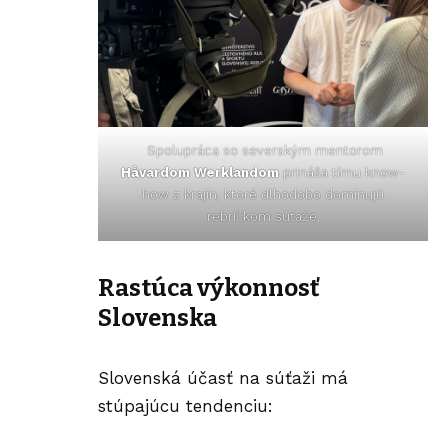
Spolupráca so severským mentorom
Håvardom Werklandom
prináša tímu know-
how z krajín, ktoré dlhodobo dominujú
rebríčkom súťaže.
Rastúca výkonnosť
Slovenska
Slovenská účasť na súťaži má
stúpajúcu tendenciu: