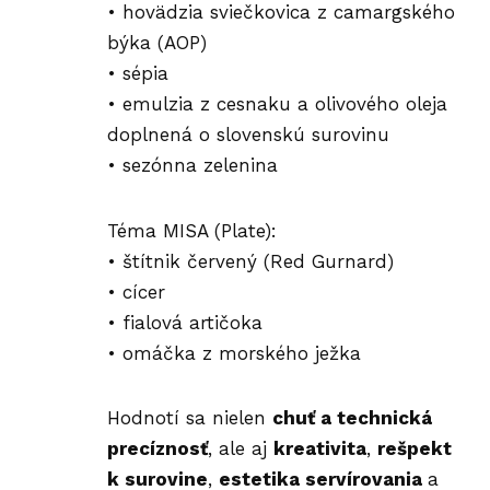
• hovädzia sviečkovica z camargského
býka (AOP)
• sépia
• emulzia z cesnaku a olivového oleja
doplnená o slovenskú surovinu
• sezónna zelenina
Téma MISA (Plate):
• štítnik červený (Red Gurnard)
• cícer
• fialová artičoka
• omáčka z morského ježka
Hodnotí sa nielen
chuť a technická
precíznosť
, ale aj
kreativita
,
rešpekt
k surovine
,
estetika servírovania
a