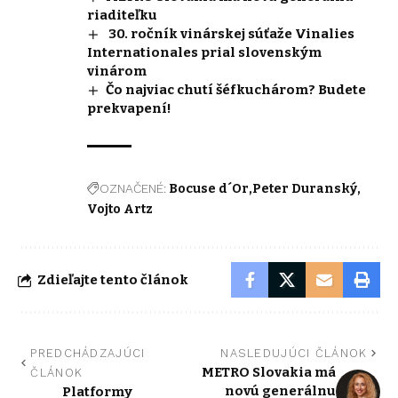
riaditeľku
30. ročník vinárskej súťaže Vinalies
Internationales prial slovenským
vinárom
Čo najviac chutí šéfkuchárom? Budete
prekvapení!
OZNAČENÉ:
Bocuse d´Or
Peter Duranský
Vojto Artz
Zdieľajte tento článok
PREDCHÁDZAJÚCI
NASLEDUJÚCI ČLÁNOK
METRO Slovakia má
ČLÁNOK
novú generálnu
Platformy