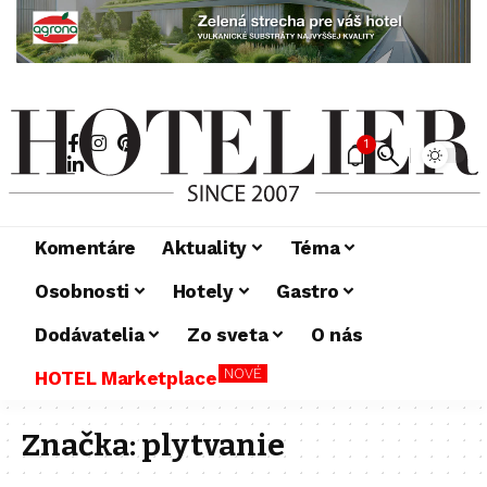
1
Komentáre
Aktuality
Téma
Osobnosti
Hotely
Gastro
Dodávatelia
Zo sveta
O nás
NOVÉ
HOTEL Marketplace
Značka:
plytvanie