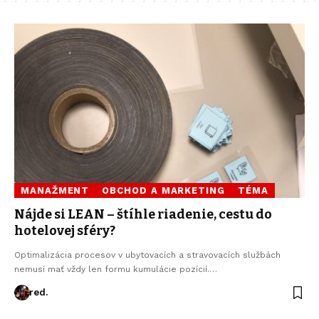
MANAŽMENT
OBCHOD A MARKETING
TÉMA
Nájde si LEAN – štíhle riadenie, cestu do
hotelovej sféry?
Optimalizácia procesov v ubytovacích a stravovacích službách
nemusí mať vždy len formu kumulácie pozícií.…
red.