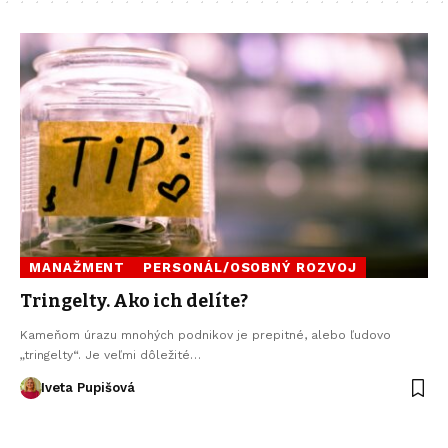
MANAŽMENT
PERSONÁL/OSOBNÝ ROZVOJ
Tringelty. Ako ich delíte?
Kameňom úrazu mnohých podnikov je prepitné, alebo ľudovo
„tringelty“. Je veľmi dôležité…
Iveta Pupišová