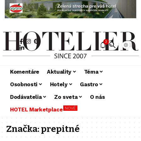
3
Komentáre
Aktuality
Téma
Osobnosti
Hotely
Gastro
Dodávatelia
Zo sveta
O nás
NOVÉ
HOTEL Marketplace
Značka:
prepitné