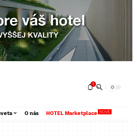
3
NOVÉ
sveta
O nás
HOTEL Marketplace