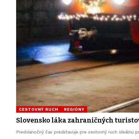
CESTOVNÝ RUCH
REGIÓNY
Slovensko láka zahraničných turisto
Predvianočný čas predstavuje pre cestovný ruch ideálnu pr