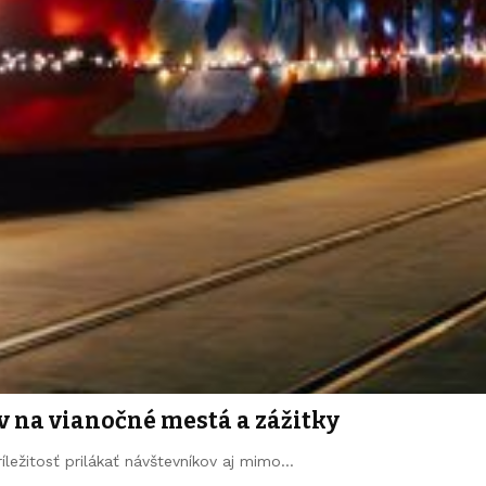
v na vianočné mestá a zážitky
íležitosť prilákať návštevníkov aj mimo…