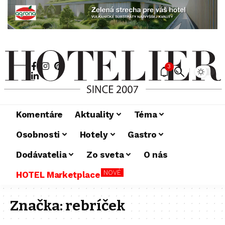
3
Komentáre
Aktuality
Téma
Osobnosti
Hotely
Gastro
Dodávatelia
Zo sveta
O nás
NOVÉ
HOTEL Marketplace
Značka:
rebríček