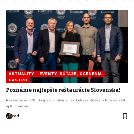
AKTUALITY
EVENTY, SÚŤAŽE, OCENENIA
GASTRO
Poznáme najlepšie reštaurácie Slovenska!
Reštaurácie ECK, Gašperov mlyn a Irin. Lukáša Heska, ktorý sa stal
aj Kuchárom…
red.