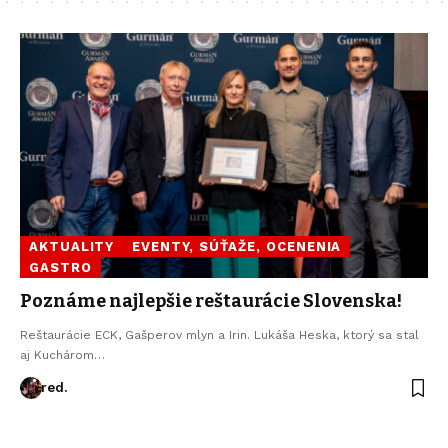
AKTUALITY
EVENTY, SÚŤAŽE, OCENENIA
GASTRO
Poznáme najlepšie reštaurácie Slovenska!
Reštaurácie ECK, Gašperov mlyn a Irin. Lukáša Heska, ktorý sa stal
aj Kuchárom…
red.