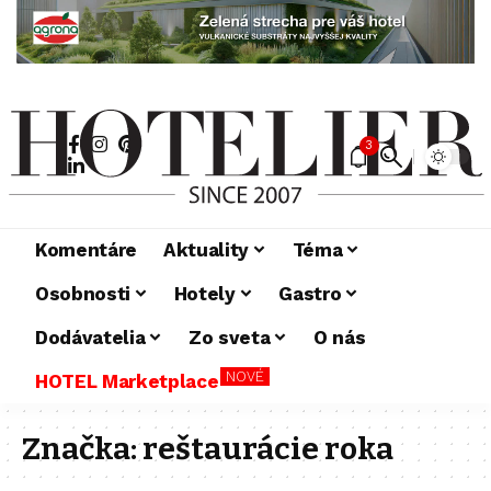
3
Komentáre
Aktuality
Téma
Osobnosti
Hotely
Gastro
Dodávatelia
Zo sveta
O nás
NOVÉ
HOTEL Marketplace
Značka:
reštaurácie roka