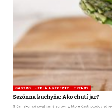
GASTRO
JEDLÁ A RECEPTY
TRENDY
Sezónna kuchyňa: Ako chutí jar?
S čím skombinovať jarné suroviny, ktoré časti plodov sú 