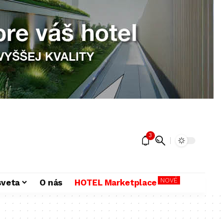
3
NOVÉ
sveta
O nás
HOTEL Marketplace