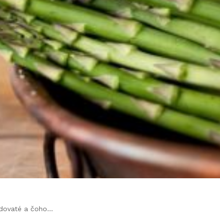
jedovaté a čoho…