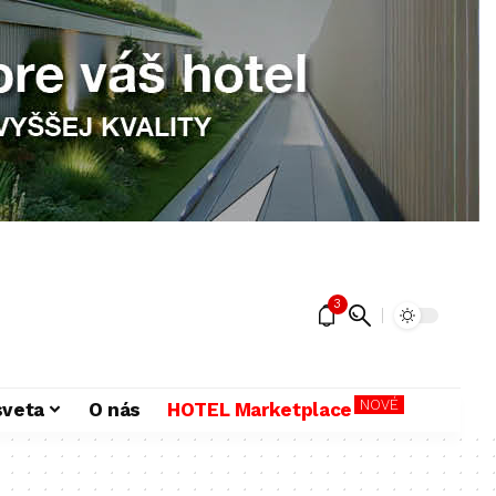
3
NOVÉ
sveta
O nás
HOTEL Marketplace