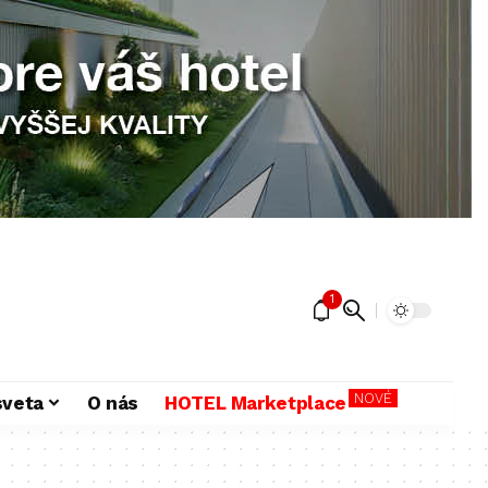
1
NOVÉ
sveta
O nás
HOTEL Marketplace