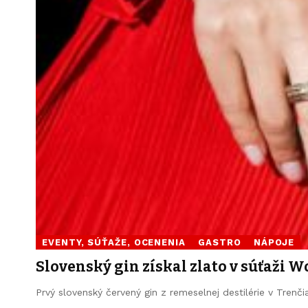
EVENTY, SÚŤAŽE, OCENENIA
GASTRO
NÁPOJE
Slovenský gin získal zlato v súťaži 
Prvý slovenský červený gin z remeselnej destilérie v Trenč