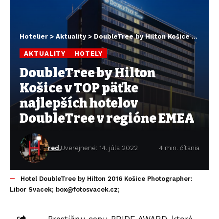
Hotelier
>
Aktuality
>
DoubleTree by Hilton Košice v TOP päťke najlepších hotelov DoubleTree v regióne EMEA
AKTUALITY
HOTELY
DoubleTree by Hilton
Košice v TOP päťke
najlepších hotelov
DoubleTree v regióne EMEA
red.
Uverejnené: 14. júla 2022
4 min. čítania
Hotel DoubleTree by Hilton 2016 Košice Photographer:
Libor Svacek; box@fotosvacek.cz;