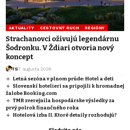
AKTUALITY
CESTOVNÝ RUCH
REGIÓNY
Strachanovci oživujú legendárnu
Šodronku. V Ždiari otvoria nový
koncept
TS
7. augusta 2026
Letná sezóna v plnom prúde: Hotel a deti
Slovenskí hotelieri sa pripojili k hromadnej
žalobe Booking.com
TMR zverejnila hospodárske výsledky za
prvý polrok finančného roka
Hotelová izba II. Ktoré detaily rozhodujú?
Sledujte nás