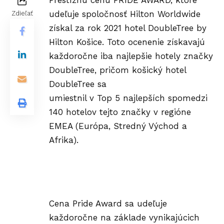
Prestížnu cenu PRIDE AWARD, ktoré
udeľuje spoločnosť Hilton Worldwide
Zdieľať
získal za rok 2021 hotel DoubleTree by
Hilton Košice. Toto ocenenie získavajú
každoročne iba najlepšie hotely značky
DoubleTree, pričom košický hotel
DoubleTree sa
umiestnil v Top 5 najlepších spomedzi
140 hotelov tejto značky v regióne
EMEA (Európa, Stredný Východ a
Afrika).
Cena Pride Award sa udeľuje
každoročne na základe vynikajúcich