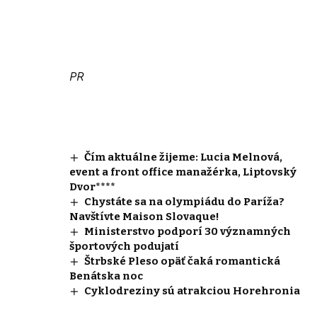
PR
Čím aktuálne žijeme: Lucia Melnová,
event a front office manažérka, Liptovský
Dvor****
Chystáte sa na olympiádu do Paríža?
Navštívte Maison Slovaque!
Ministerstvo podporí 30 významných
športových podujatí
Štrbské Pleso opäť čaká romantická
Benátska noc
Cyklodreziny sú atrakciou Horehronia