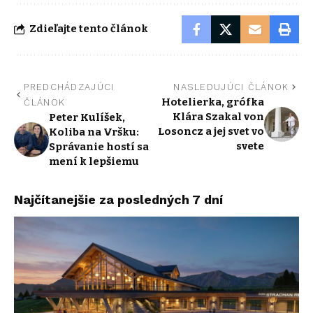
Zdieľajte tento článok
PREDCHÁDZAJÚCI
NASLEDUJÚCI ČLÁNOK
Hotelierka, grófka
ČLÁNOK
Klára Szakal von
Peter Kulíšek,
Losoncz a jej svet vo
Koliba na Vršku:
svete
Správanie hostí sa
mení k lepšiemu
Najčítanejšie za posledných 7 dní