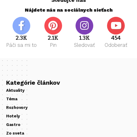
Nájdete nás na sociálnych sieťach
2.3K
2.1K
1.3K
454
Páči sa mi to
Pin
Sledovať
Odoberať
Kategórie článkov
Aktuality
Téma
Rozhovory
Hotely
Gastro
Zo sveta