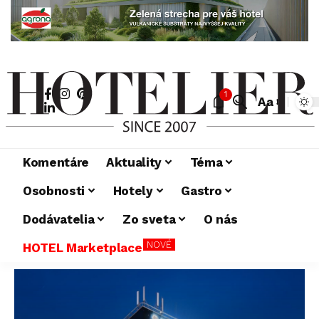
1
Aa
Komentáre
Aktuality
Téma
Osobnosti
Hotely
Gastro
Dodávatelia
Zo sveta
O nás
NOVÉ
HOTEL Marketplace