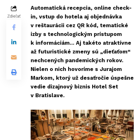
Automatická recepcia, online check-
in, vstup do hotela aj objednávka
Zdieľať
v reštaurácii cez QR kód, tematické
izby s technologickým prístupom
k informáciám… Aj takéto atraktívne
až futuristické zmeny sú „dieťaťom“
nechcených pandemických rokov.
Nielen o nich hovoríme s Jurajom
Markom, ktorý už desaťročie úspešne
vedie dizajnový biznis Hotel Set
v Bratislave.