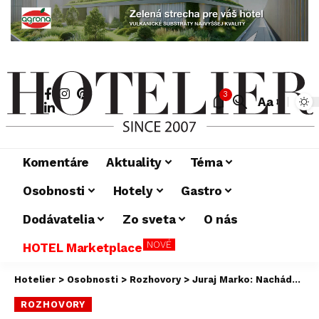
3
Aa
Komentáre
Aktuality
Téma
Osobnosti
Hotely
Gastro
Dodávatelia
Zo sveta
O nás
NOVÉ
HOTEL Marketplace
Hotelier
>
Osobnosti
>
Rozhovory
>
Juraj Marko: Nachádzame cesty, ako napredovať
ROZHOVORY