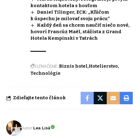
kontaktom hotela s hosťom
Daniel Tilinger, ECK: „Kľúčom
k úspechu je milovať svoju prácu“
Každý deň sa chcem naučiť niečo nové,
hovorí Francúz Maël, stážista z Grand
Hotela Kempinski v Tatrách
OZNAČENÉ:
Biznis hotel
Hotelierstvo
Technológie
Zdieľajte tento článok
Autor:
Lea Lisá