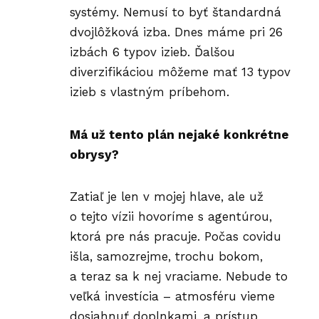
systémy. Nemusí to byť štandardná
dvojlôžková izba. Dnes máme pri 26
izbách 6 typov izieb. Ďalšou
diverzifikáciou môžeme mať 13 typov
izieb s vlastným príbehom.
Má už tento plán nejaké konkrétne
obrysy?
Zatiaľ je len v mojej hlave, ale už
o tejto vízii hovoríme s agentúrou,
ktorá pre nás pracuje. Počas covidu
išla, samozrejme, trochu bokom,
a teraz sa k nej vraciame. Nebude to
veľká investícia – atmosféru vieme
dosiahnuť doplnkami, a prístup