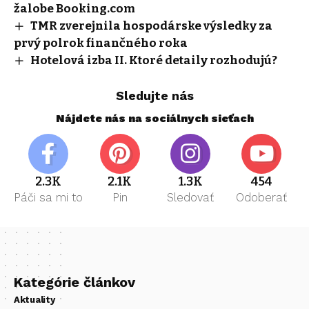
žalobe Booking.com
TMR zverejnila hospodárske výsledky za
prvý polrok finančného roka
Hotelová izba II. Ktoré detaily rozhodujú?
Sledujte nás
Nájdete nás na sociálnych sieťach
2.3K
2.1K
1.3K
454
Páči sa mi to
Pin
Sledovať
Odoberať
Kategórie článkov
Aktuality