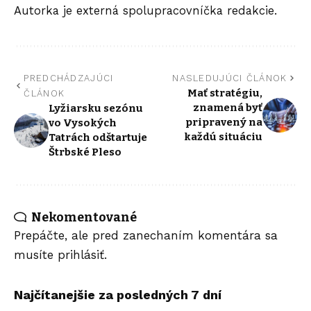
Autorka je externá spolupracovníčka redakcie.
PREDCHÁDZAJÚCI
NASLEDUJÚCI ČLÁNOK
Mať stratégiu,
ČLÁNOK
znamená byť
Lyžiarsku sezónu
pripravený na
vo Vysokých
každú situáciu
Tatrách odštartuje
Štrbské Pleso
Nekomentované
Prepáčte, ale pred zanechaním komentára sa
musíte
prihlásiť
.
Najčítanejšie za posledných 7 dní