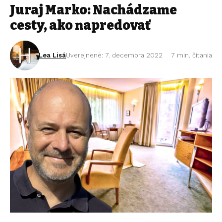
Juraj Marko: Nachádzame
cesty, ako napredovať
Lea Lisá
Uverejnené: 7. decembra 2022
7 min. čítania