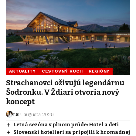
AKTUALITY
CESTOVNÝ RUCH
REGIÓNY
Strachanovci oživujú legendárnu
Šodronku. V Ždiari otvoria nový
koncept
TS
7. augusta 2026
Letná sezóna v plnom prúde: Hotel a deti
Slovenskí hotelieri sa pripojili k hromadnej