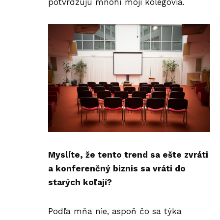
potvrdzujú mnohí moji kolegovia.
Myslíte, že tento trend sa ešte zvráti
a konferenčný biznis sa vráti do
starých koľají?
Podľa mňa nie, aspoň čo sa týka