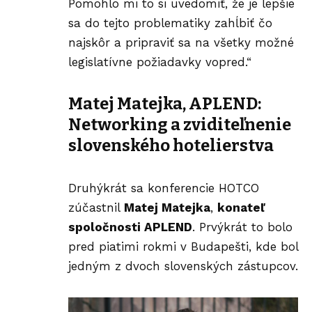
Pomohlo mi to si uvedomiť, že je lepšie
sa do tejto problematiky zahĺbiť čo
najskôr a pripraviť sa na všetky možné
legislatívne požiadavky vopred.“
Matej Matejka, APLEND:
Networking a zviditeľnenie
slovenského hotelierstva
Druhýkrát sa konferencie HOTCO
zúčastnil
Matej Matejka
,
konateľ
spoločnosti APLEND
. Prvýkrát to bolo
pred piatimi rokmi v Budapešti, kde bol
jedným z dvoch slovenských zástupcov.