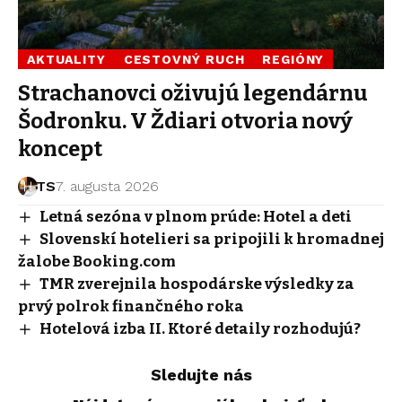
AKTUALITY
CESTOVNÝ RUCH
REGIÓNY
Strachanovci oživujú legendárnu
Šodronku. V Ždiari otvoria nový
koncept
TS
7. augusta 2026
Letná sezóna v plnom prúde: Hotel a deti
Slovenskí hotelieri sa pripojili k hromadnej
žalobe Booking.com
TMR zverejnila hospodárske výsledky za
prvý polrok finančného roka
Hotelová izba II. Ktoré detaily rozhodujú?
Sledujte nás