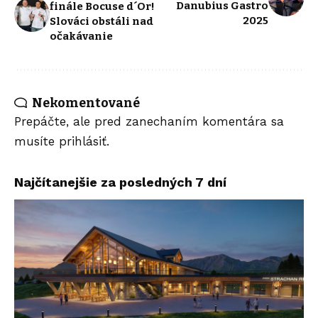
Danubius Gastro
finále Bocuse d´Or!
2025
Slováci obstáli nad
očakávanie
Nekomentované
Prepáčte, ale pred zanechaním komentára sa
musíte
prihlásiť
.
Najčítanejšie za posledných 7 dní