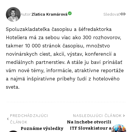
Autor:
Zlatica Kramárová
Sledovať
Spoluzakladateľka časopisu a šéfredaktorka
Hoteliera má za sebou viac ako 300 rozhovorov,
takmer 10 000 stránok časopisu, množstvo
novinárskych ciest, akcií, výstav, konferencií a
mediálnych partnerstiev. A stále ju baví prinášať
vám nové témy, informácie, atraktívne reportáže
a najmä inšpiratívne príbehy ľudí z hotelového
sveta.
PREDCHÁDZAJÚCI
NASLEDUJÚCI ČLÁNOK
Na Inchebe otvorili
ČLÁNOK
ITF Slovakiatour a
Poznáme výsledky