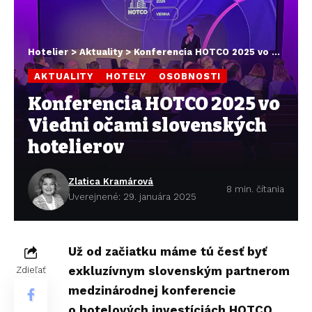
Hotelier
>
Aktuality
>
Konferencia HOTCO 2025 vo Viedni očami slovenských hotelierov
AKTUALITY
HOTELY
OSOBNOSTI
Konferencia HOTCO 2025 vo
Viedni očami slovenských
hotelierov
Zlatica Kramárová
8 min. čítania
Uverejnené: 29. januára 2025
Už od začiatku máme tú česť byť
exkluzívnym slovenským partnerom
Zdieľať
medzinárodnej konferencie
o hotelových investíciách
HOTCO
,