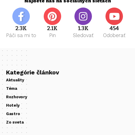
Nájdete nás na sociálnych sieťach
2.3K
2.1K
1.3K
454
Páči sa mi to
Pin
Sledovať
Odoberať
Kategórie článkov
Aktuality
Téma
Rozhovory
Hotely
Gastro
Zo sveta