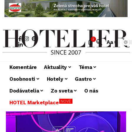
2
Aa
Komentáre
Aktuality
Téma
Osobnosti
Hotely
Gastro
Dodávatelia
Zo sveta
O nás
NOVÉ
HOTEL Marketplace