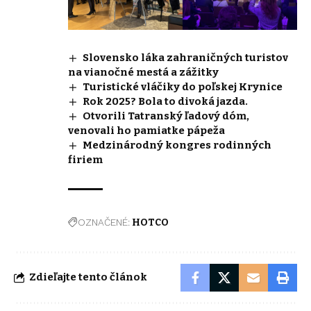
Slovensko láka zahraničných turistov
na vianočné mestá a zážitky
Turistické vláčiky do poľskej Krynice
Rok 2025? Bola to divoká jazda.
Otvorili Tatranský ľadový dóm,
venovali ho pamiatke pápeža
Medzinárodný kongres rodinných
firiem
OZNAČENÉ:
HOTCO
Zdieľajte tento článok