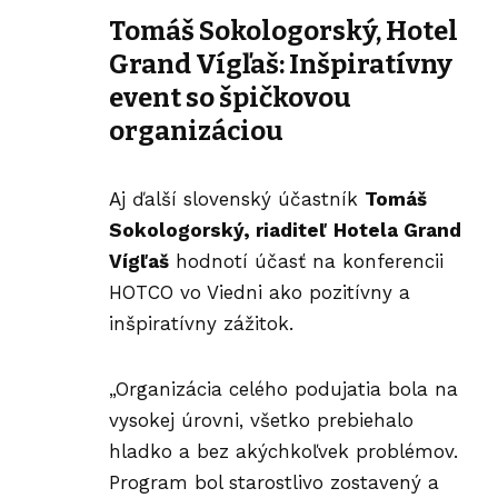
Tomáš Sokologorský, Hotel
Grand Vígľaš: Inšpiratívny
event so špičkovou
organizáciou
Aj ďalší slovenský účastník
Tomáš
Sokologorský
, riaditeľ
Hotela Grand
Vígľaš
hodnotí účasť na konferencii
HOTCO vo Viedni ako pozitívny a
inšpiratívny zážitok.
„Organizácia celého podujatia bola na
vysokej úrovni, všetko prebiehalo
hladko a bez akýchkoľvek problémov.
Program bol starostlivo zostavený a