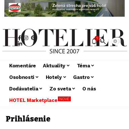
1
Komentáre
Aktuality
Téma
Osobnosti
Hotely
Gastro
Dodávatelia
Zo sveta
O nás
NOVÉ
HOTEL Marketplace
Prihlásenie