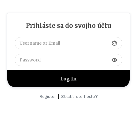
Prihláste sa do svojho účtu
face
visibility
|
Register
Stratili ste heslo?