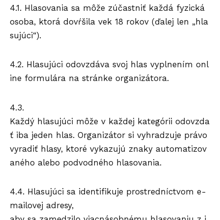
4.1. Hlasovania sa môže zúčastniť každá fyzická
osoba, ktorá dovŕšila vek 18 rokov (ďalej len „hla
sujúci“).
4.2. Hlasujúci odovzdáva svoj hlas vyplnením onl
ine formulára na stránke organizátora.
4.3.
Každý hlasujúci môže v každej kategórii odovzda
ť iba jeden hlas. Organizátor si vyhradzuje právo
vyradiť hlasy, ktoré vykazujú znaky automatizov
aného alebo podvodného hlasovania.
4.4. Hlasujúci sa identifikuje prostredníctvom e-
mailovej adresy,
aby sa zamedzilo viacnásobnému hlasovaniu z j