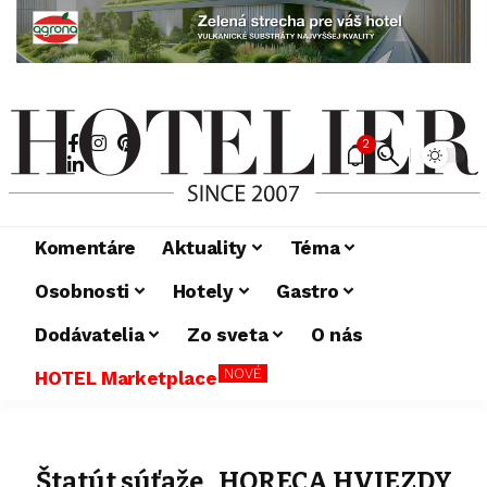
2
Komentáre
Aktuality
Téma
Osobnosti
Hotely
Gastro
Dodávatelia
Zo sveta
O nás
NOVÉ
HOTEL Marketplace
Štatút súťaže „HORECA HVIEZDY