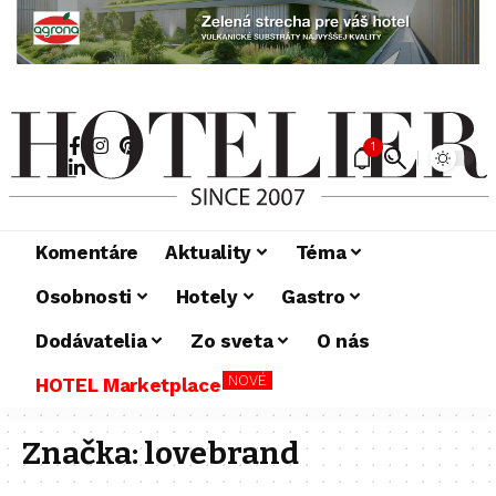
1
Komentáre
Aktuality
Téma
Osobnosti
Hotely
Gastro
Dodávatelia
Zo sveta
O nás
NOVÉ
HOTEL Marketplace
Značka:
lovebrand