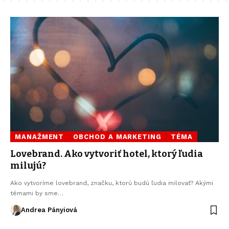
MANAŽMENT
OBCHOD A MARKETING
TÉMA
Lovebrand. Ako vytvoriť hotel, ktorý ľudia
milujú?
Ako vytvoríme lovebrand, značku, ktorú budú ľudia milovať? Akými
témami by sme…
Andrea Pányiová