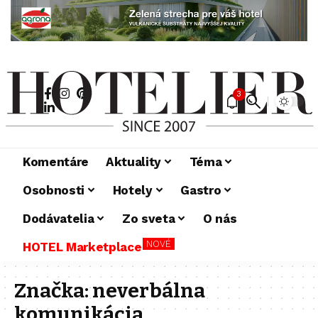
3
Komentáre
Aktuality
Téma
Osobnosti
Hotely
Gastro
Dodávatelia
Zo sveta
O nás
NOVÉ
HOTEL Marketplace
Značka:
neverbálna
komunikácia